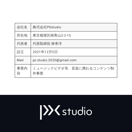
会社名
株式会社PXstudio
所在地
東京都港区南青山2-2-15
代表者
代表取締役 林孝洋
設立
2021年12月5日
Mail
px.studio.2020@gmail.com
事業内
ミュージックビデオ等、音楽に携わるコンテンツ制
容
作事業