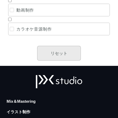
動画制作
カラオケ音源制作
リセット
Mix＆Mastering
イラスト制作