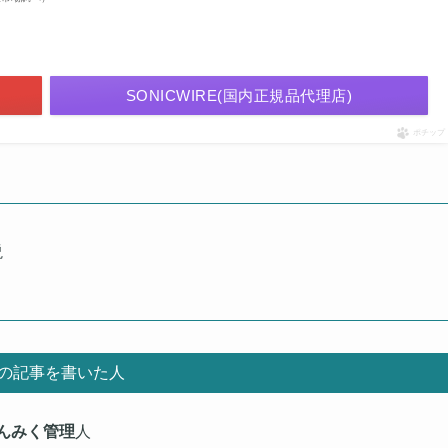
SONICWIRE(国内正規品代理店)
ポチップ
説
の記事を書いた人
んみく管理
人