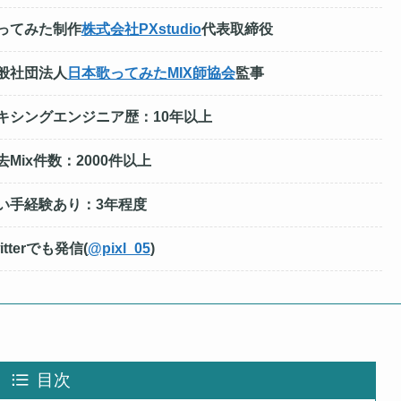
ってみた制作
株式会社PXstudio
代表取締役
般社団法人
日本歌ってみたMIX師協会
監事
キシングエンジニア歴：10年以上
去Mix件数：2000件以上
い手経験あり：3年程度
itterでも発信(
@pixl_05
)
目次