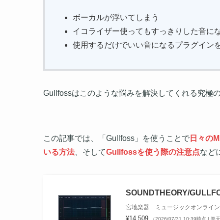
ボーカルが浮いてしまう
イコライザー使ってもすっきりした音に
使用するだけでいい音になるプラグイン
Gullfossはこのような悩みを解決してくれる究
この記事では、「Gullfoss」を使うことで
日々のM
いる方法
、そして
Gullfossを使う際の注意点
など
SOUNDTHEORY/GU
宮地楽器 ミュージックオンライン
¥14,509
（2026/07/31 10:39時点 |