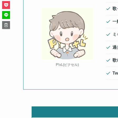
歌
一
ミ
過
歌
P!xL(ピクセル)
Tw