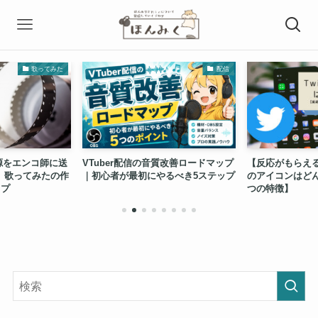
配信
歌ってみた
音質改善ロードマップ
【反応がもらえる】歌い手のTwitter
これで迷わな
やるべき5ステップ
のアイコンはどんなのがいい？【２
クの選び方【
つの特徴】