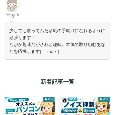
P!xL(ピクセ
ル)
少しでも歌ってみた活動の手助けになれるように
頑張ります！
たがが趣味だがされど趣味。本気で取り組むあな
たを応援します(｀・ω・)ゞ
新着記事一覧
配信
配信