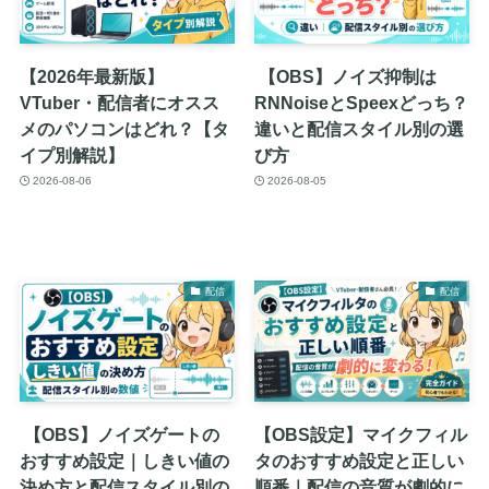
【2026年最新版】
【OBS】ノイズ抑制は
VTuber・配信者にオスス
RNNoiseとSpeexどっち？
メのパソコンはどれ？【タ
違いと配信スタイル別の選
イプ別解説】
び方
2026-08-06
2026-08-05
配信
配信
【OBS】ノイズゲートの
【OBS設定】マイクフィル
おすすめ設定｜しきい値の
タのおすすめ設定と正しい
決め方と配信スタイル別の
順番｜配信の音質が劇的に