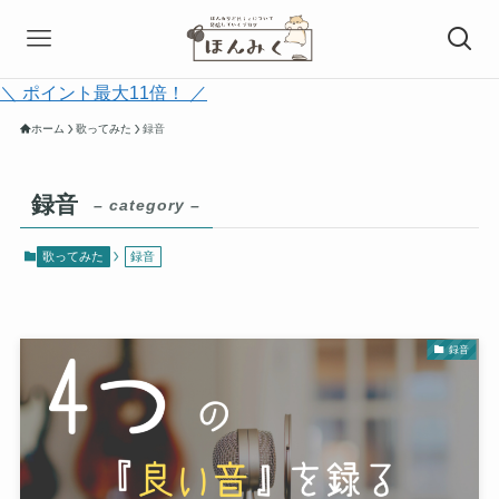
＼ ポイント最大11倍！ ／
ホーム
歌ってみた
録音
録音
– category –
歌ってみた
録音
録音