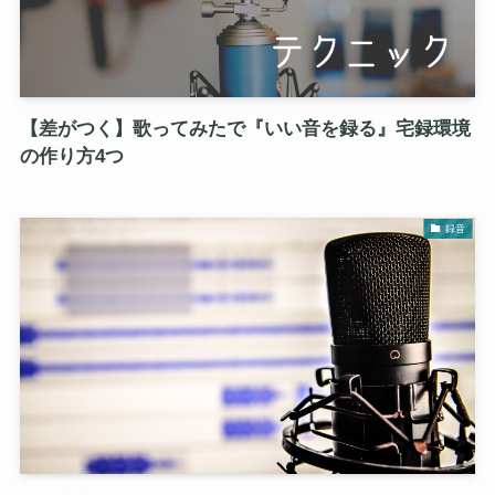
【差がつく】歌ってみたで『いい音を録る』宅録環境
の作り方4つ
録音