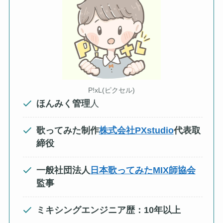
P!xL(ピクセル)
ほんみく管理
人
歌ってみた制作
株式会社PXstudio
代表取
締役
一般社団法人
日本歌ってみたMIX師協会
監事
ミキシングエンジニア歴：10年以上